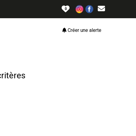
0
Créer une alerte
ritères