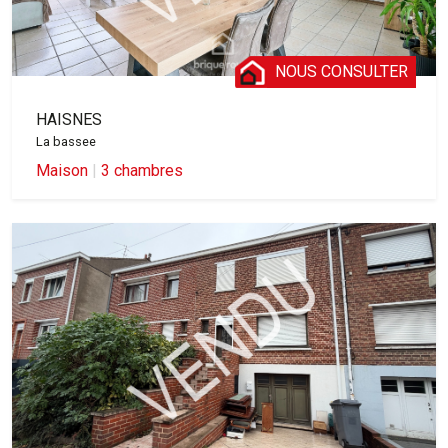
NOUS CONSULTER
HAISNES
La bassee
Maison
|
3 chambres