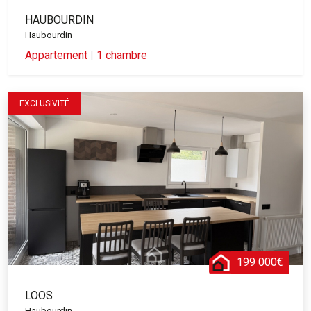
HAUBOURDIN
Haubourdin
Appartement
|
1 chambre
EXCLUSIVITÉ
199 000€
LOOS
Haubourdin