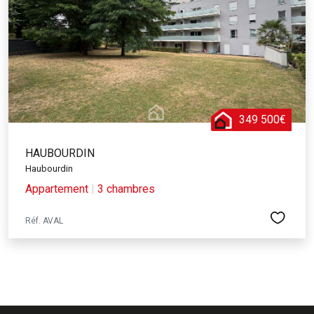
349 500€
HAUBOURDIN
Haubourdin
Appartement
|
3 chambres
Réf. AVAL