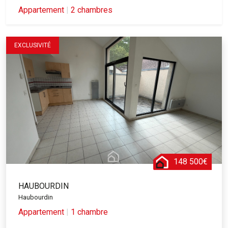
Appartement
|
2 chambres
EXCLUSIVITÉ
148 500€
HAUBOURDIN
Haubourdin
Appartement
|
1 chambre