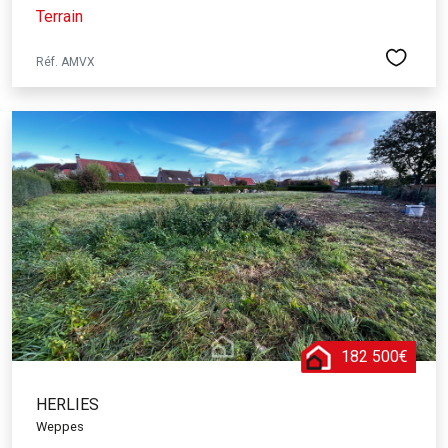
Terrain
Réf. AMVX
182 500€
HERLIES
Weppes