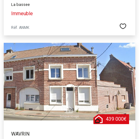
La bassee
Immeuble
Réf. ANMK
439 000€
WAVRIN