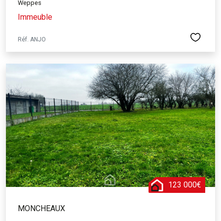
Weppes
Immeuble
Réf. ANJO
123 000€
MONCHEAUX