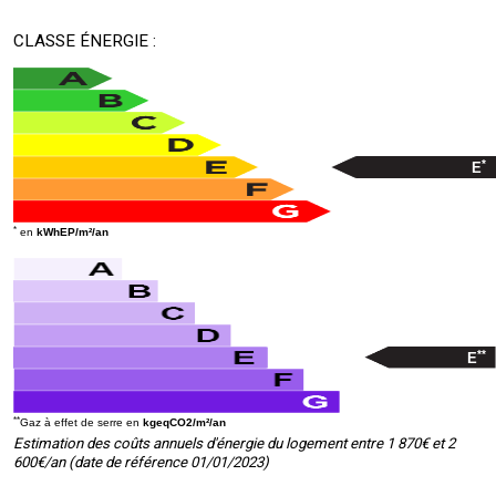
CLASSE ÉNERGIE :
*
E
*
en
kWhEP/m²/an
**
E
**
Gaz à effet de serre en
kgeqCO2/m²/an
Estimation des coûts annuels d'énergie du logement entre 1 870€ et 2
600€/an (date de référence 01/01/2023)