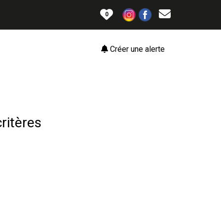
0
Créer une alerte
ritères