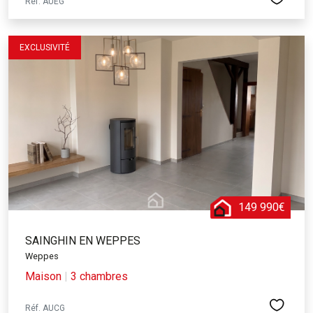
Réf. AUEG
EXCLUSIVITÉ
149 990€
SAINGHIN EN WEPPES
Weppes
Maison
|
3 chambres
Réf. AUCG