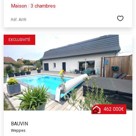
Maison
|
3 chambres
Réf. AVIR
EXCLUSIVITÉ
462 000€
BAUVIN
Weppes