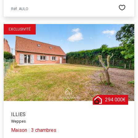
Réf. AULO
EXCLUSIVITÉ
294 000€
ILLIES
Weppes
Maison
|
3 chambres