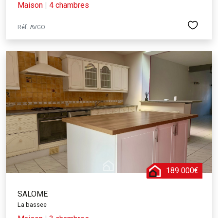
Maison
|
4 chambres
Réf. AVGO
189 000€
SALOME
La bassee