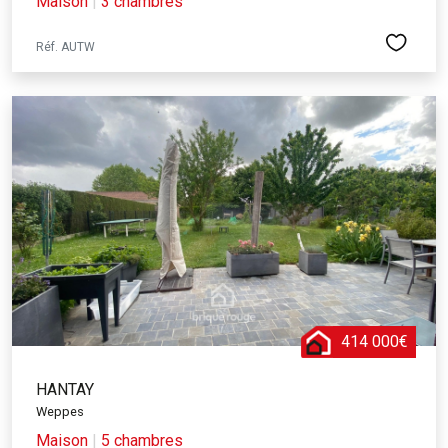
Maison
|
3 chambres
Réf. AUTW
414 000€
HANTAY
Weppes
Maison
|
5 chambres