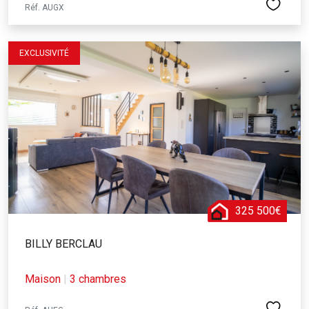
Réf. AUGX
EXCLUSIVITÉ
325 500€
BILLY BERCLAU
Maison
|
3 chambres