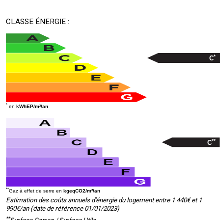
CLASSE ÉNERGIE :
*
C
*
en
kWhEP/m²/an
**
C
**
Gaz à effet de serre en
kgeqCO2/m²/an
Estimation des coûts annuels d'énergie du logement entre 1 440€ et 1
990€/an (date de référence 01/01/2023)
**