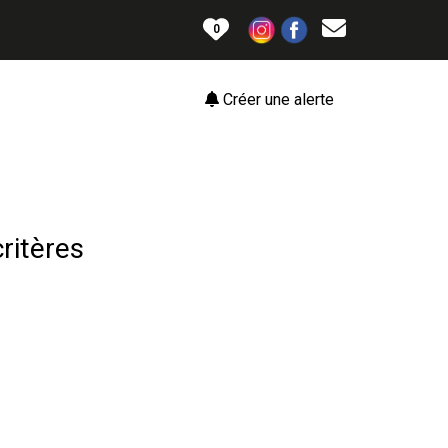
0
Créer une alerte
ritères