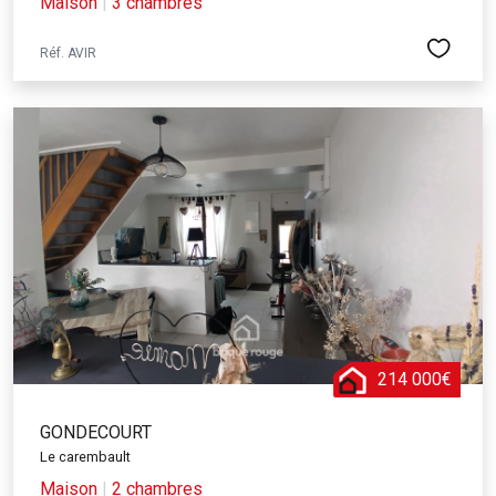
Maison
|
3 chambres
Réf. AVIR
214 000€
GONDECOURT
Le carembault
Maison
|
2 chambres