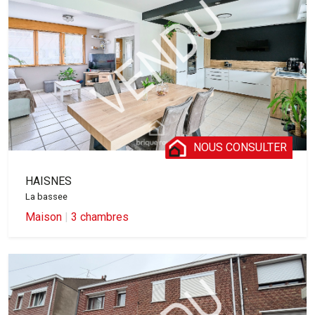
NOUS CONSULTER
HAISNES
La bassee
Maison
|
3 chambres