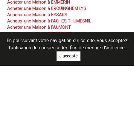
Acheter une Maison à EMMERIN
Acheter une Maison à ERQUINGHEM LYS
Acheter une Maison à ESSARS
Acheter une Maison à FACHES THUMESNIL
Acheter une Maison à FAUMONT
Acheter une Maison à FLEURBAIX
Acheter une Maison à FOURNES EN WEPPES
En poursuivant votre navigation sur ce site, vous acceptez
Acheter une Maison à GONDECOURT
l’utilisation de cookies à des fins de mesure d'audience.
Acheter une Maison à GRAVELINES
J'accepte
Acheter une Maison à HAISNES
Acheter une Maison à HALLENNES LEZ HAUBOURDIN
Acheter une Maison à HANTAY
Acheter une Maison à HAUBOURDIN
Acheter une Maison à HERLIES
Acheter une Maison à HERSIN COUPIGNY
Acheter une Maison à HOUPLIN ANCOISNE
Acheter une Maison à ILLIES
Acheter une Maison à LA BASSEE
Acheter une Maison à LA GORGUE
Acheter une Maison à LAPUGNOY
Acheter une Maison à LE DOULIEU