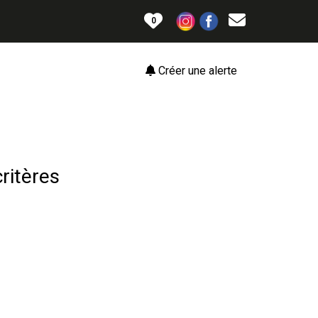
0
Créer une alerte
ritères