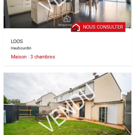
NOUS CONSULTER
LOOS
Haubourdin
Maison
|
3 chambres