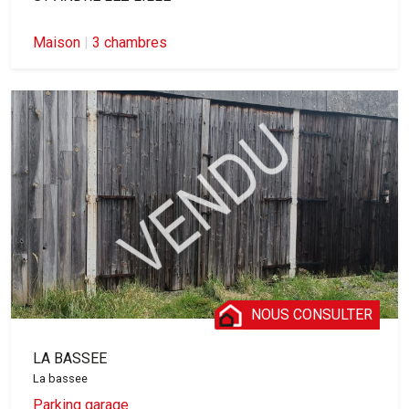
Maison
|
3 chambres
NOUS CONSULTER
LA BASSEE
La bassee
Parking garage