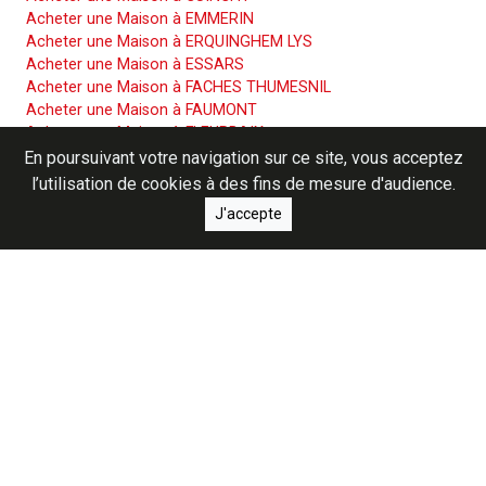
Acheter une Maison à EMMERIN
Acheter une Maison à ERQUINGHEM LYS
Acheter une Maison à ESSARS
Acheter une Maison à FACHES THUMESNIL
Acheter une Maison à FAUMONT
Acheter une Maison à FLEURBAIX
Acheter une Maison à FOURNES EN WEPPES
En poursuivant votre navigation sur ce site, vous acceptez
Acheter une Maison à GONDECOURT
l’utilisation de cookies à des fins de mesure d'audience.
Acheter une Maison à GRAVELINES
J'accepte
Acheter une Maison à HAISNES
Acheter une Maison à HALLENNES LEZ HAUBOURDIN
Acheter une Maison à HANTAY
Acheter une Maison à HAUBOURDIN
Acheter une Maison à HERLIES
Acheter une Maison à HERSIN COUPIGNY
Acheter une Maison à HOUPLIN ANCOISNE
Acheter une Maison à ILLIES
Acheter une Maison à LA BASSEE
Acheter une Maison à LA GORGUE
Acheter une Maison à LAPUGNOY
Acheter une Maison à LE DOULIEU