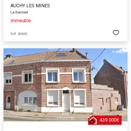
AUCHY LES MINES
La bassee
Immeuble
Réf. ANMK
439 000€