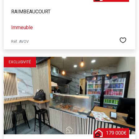
RAIMBEAUCOURT
Immeuble
Réf. AVOV
EXCLUSIVITÉ
179 000€