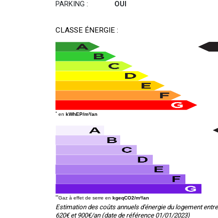
PARKING :
OUI
CLASSE ÉNERGIE :
*
en
kWhEP/m²/an
**
Gaz à effet de serre en
kgeqCO2/m²/an
Estimation des coûts annuels d'énergie du logement entre
620€ et 900€/an (date de référence 01/01/2023)