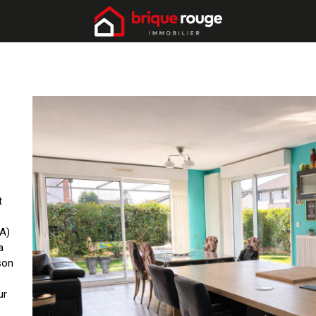
t
e
 A)
a
son
ur