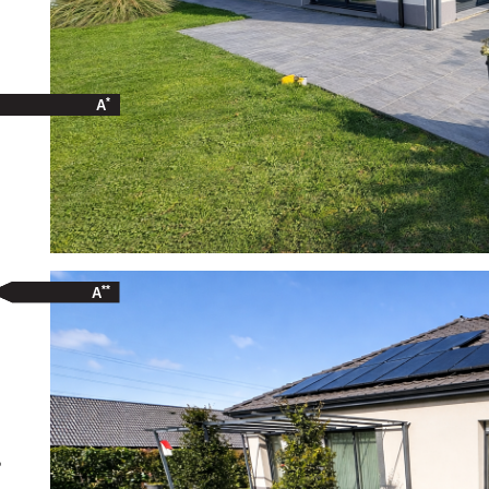
*
A
**
A