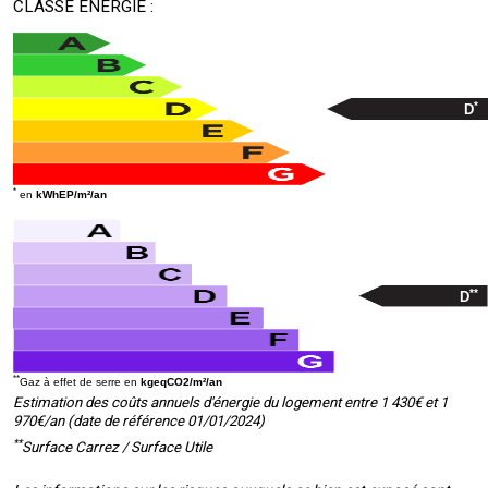
CLASSE ÉNERGIE :
*
D
*
en
kWhEP/m²/an
**
D
**
Gaz à effet de serre en
kgeqCO2/m²/an
Estimation des coûts annuels d'énergie du logement entre 1 430€ et 1
970€/an (date de référence 01/01/2024)
**
Surface Carrez / Surface Utile