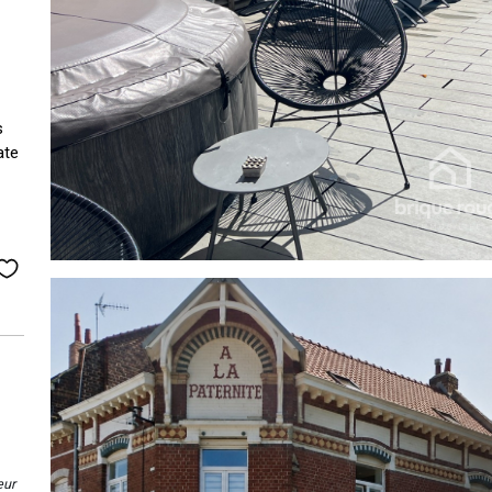
s
ate
eur