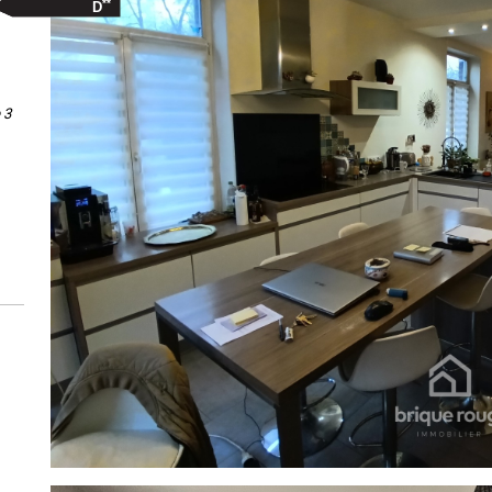
**
D
 3