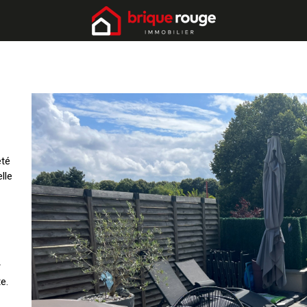
été
lle
r
e.