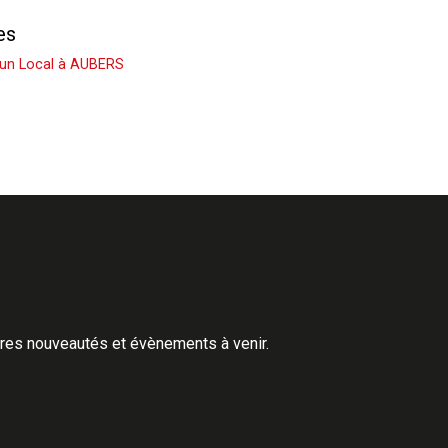
es
 un Local à AUBERS
ères nouveautés et évènements à venir.