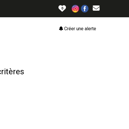
0
Créer une alerte
ritères