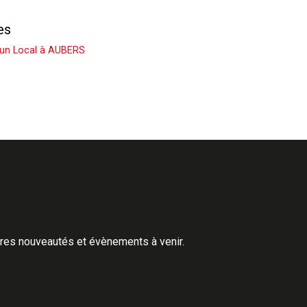
es
 un Local à AUBERS
ères nouveautés et évènements à venir.