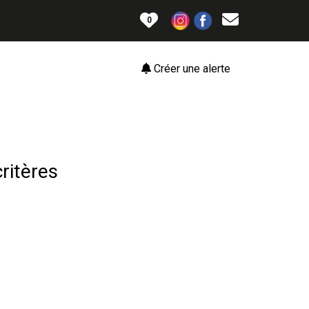
0
Créer une alerte
ritères