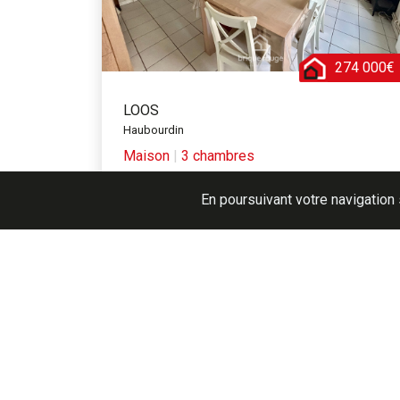
274 000€
LOOS
Haubourdin
Maison
|
3 chambres
Réf. AUNK
En poursuivant votre navigation 