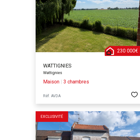
avec plusieurs lignes 
Si vous cherchez une
tous les besoins. Que
vous pourrez réaliser
tout en bénéficiant d
Acheter une maison à 
230 000€
services, les loisirs 
qui offre de nombreu
WATTIGNIES
immobilier de qualité
Wattignies
Maison
|
3 chambres
Réf. AVDA
EXCLUSIVITÉ