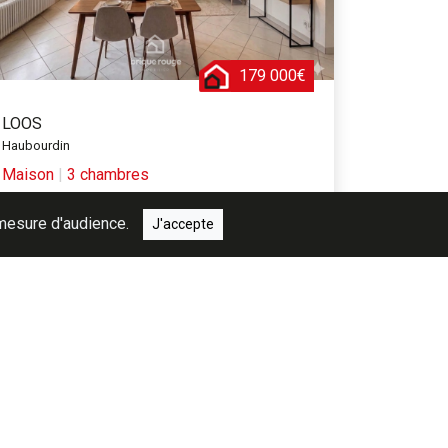
179 000€
LOOS
Haubourdin
Maison
|
3 chambres
Réf. AUNA
e mesure d'audience.
J'accepte