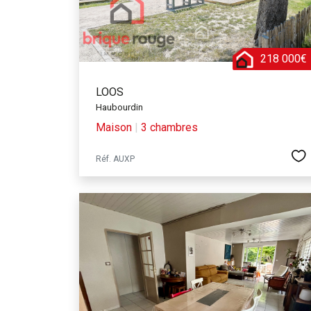
218 000€
LOOS
Haubourdin
Maison
|
3 chambres
Réf. AUXP