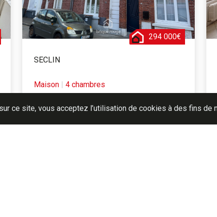
294 000€
SECLIN
Maison
|
4 chambres
Réf. AUND
sur ce site, vous acceptez l’utilisation de cookies à des fins d