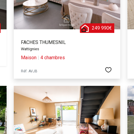
249 990€
FACHES THUMESNIL
Wattignies
Maison
|
4 chambres
Réf. AVJB