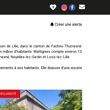
0
Créer une alerte
on de Lille, dans le canton de Faches-Thumesnil.
n million d’habitants. Wattignies compte environ 15
snil, Noyelles-lez-Seclin et Loos-lez-Lille.
pements à ses habitants. Elle dispose d’une piscine
aison pour Tous, d’une école de musique, d’un stade
mmerces de proximité. Elle organise également des
 marché de Noël.
EXCLUSIVITÉ
 maison dans le Nord. Elle offre un cadre de vie
 résidences récentes et des quartiers en rénovation
 d’une bonne accessibilité en transports en commun,