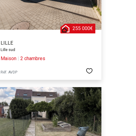
255 000€
LILLE
Lille sud
Maison
|
2 chambres
Réf. AVDP