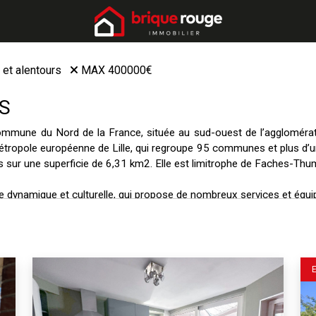
e et alentours
MAX 400000€
S
ommune du Nord de la France, située au sud-ouest de l’agglomérati
a Métropole européenne de Lille, qui regroupe 95 communes et plus d’u
s sur une superficie de 6,31 km2. Elle est limitrophe de Faches-Thume
lle dynamique et culturelle, qui propose de nombreux services et équi
re culturel, d'un EPHAD "l'arbre de vie", d’une bibliothèque, d'une M
plusieurs gymnases et terrains de sport, ainsi que de nombreux co
ng de l’année, comme le festival "Humour en culture", ou encore le
ommune attractive pour les personnes qui souhaitent acheter une
 et campagne, avec des espaces verts, des zones pavillonnaires, des
ie d’une bonne desserte routière, avec l’autoroute A1 à proximité, et