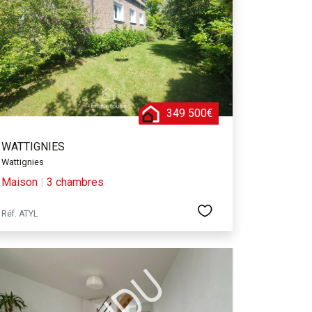
utes.
iens immobiliers, adaptés à tous les budgets et à
ne maison de maître, une maison neuve ou ancienne,
 les avantages d’une ville dynamique et culturelle,
e, où l’on peut trouver toutes les commodités, les
349 500€
ne proche de Lille, la capitale des Hauts-de-France,
heter sur Wattignies, c’est investir dans un bien
WATTIGNIES
 son charme et son dynamisme.
Wattignies
Maison
|
3 chambres
Réf. ATYL