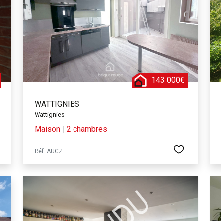
de bus et la gare de Wattignies-Templemars, qui relie Lille en 10 min
 maison à vendre à Wattignies, vous trouverez un large choix de b
 vous recherchiez une maison individuelle, une maison de ville, u
 votre projet immobilier à Wattignies. Vous pourrez profiter de tous
’un environnement calme et verdoyant.
Wattignies, c’est faire le choix d’une commune où il fait bon vivr
143 000€
et la culture dont on a besoin. C’est aussi faire le choix d’une commu
ses opportunités professionnelles, culturelles et touristiques. Ac
WATTIGNIES
, dans une ville en plein développement, qui saura vous séduire par
Wattignies
Maison
|
2 chambres
Réf. AUCZ