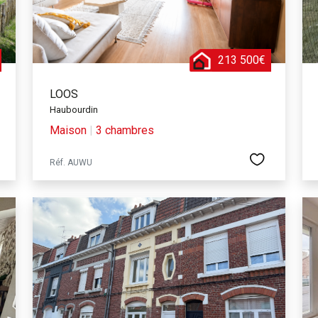
213 500€
LOOS
Haubourdin
Maison
|
3 chambres
Réf. AUWU