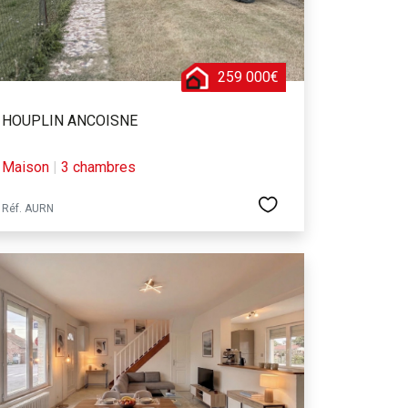
259 000€
HOUPLIN ANCOISNE
Maison
|
3 chambres
Réf. AURN