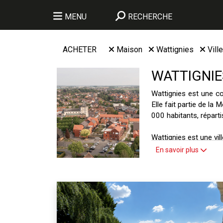
MENU
RECHERCHE
ACHETER
Maison
Wattignies
Vill
WATTIGNIE
Wattignies est une c
Elle fait partie de l
000 habitants, réparti
Wattignies est une vi
municipale, d’un cent
En savoir plus
Mathieu Debussy, de 
événements tout au lo
Wattignies est une c
agréable, entre ville
urbaine. Elle bénéfic