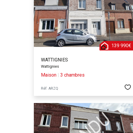
139 990€
WATTIGNIES
Wattignies
Maison
|
3 chambres
Réf. ARZQ