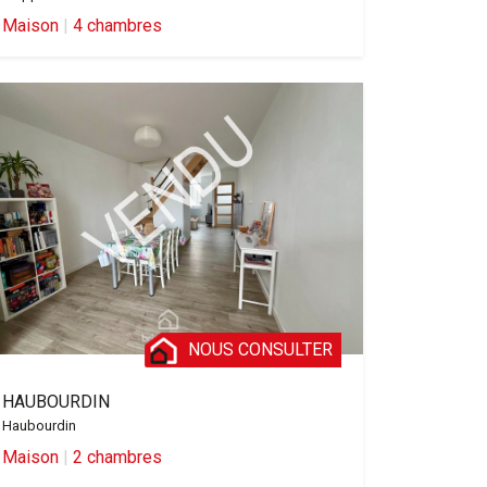
Maison
|
4 chambres
NOUS CONSULTER
HAUBOURDIN
Haubourdin
Maison
|
2 chambres