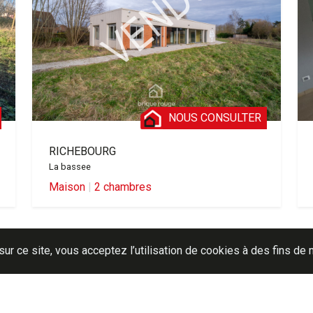
NOUS CONSULTER
RICHEBOURG
La bassee
Maison
|
2 chambres
sur ce site, vous acceptez l’utilisation de cookies à des fins d