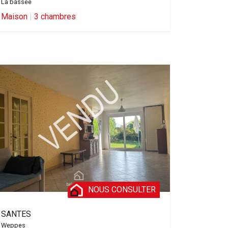
La bassee
Maison
|
3 chambres
NOUS CONSULTER
SANTES
Weppes