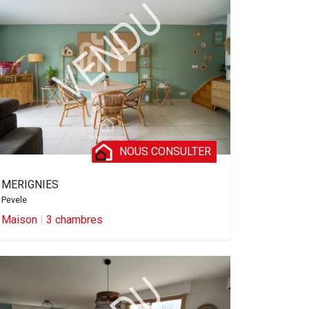
NOUS CONSULTER
MERIGNIES
Pevele
Maison
|
3 chambres