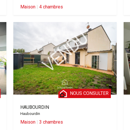
Maison
|
4 chambres
NOUS CONSULTER
HAUBOURDIN
Haubourdin
Maison
|
3 chambres