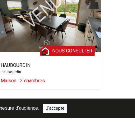
NOUS CONSULTER
HAUBOURDIN
Haubourdin
Maison
|
3 chambres
e mesure d'audience.
J'accepte