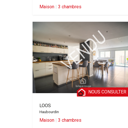
Maison
|
3 chambres
NOUS CONSULTER
LOOS
Haubourdin
Maison
|
3 chambres