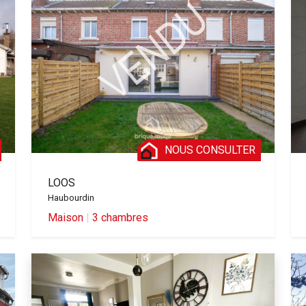
NOUS CONSULTER
LOOS
Haubourdin
Maison
|
3 chambres