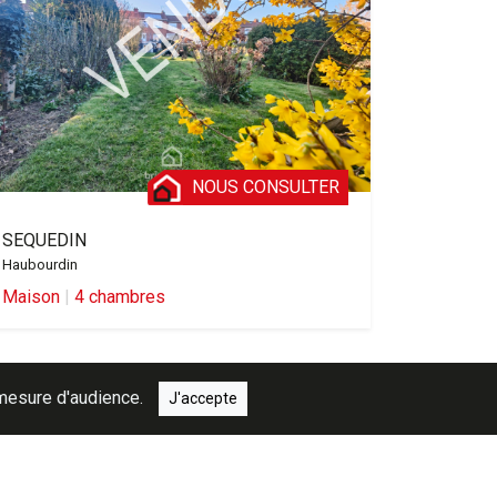
NOUS CONSULTER
SEQUEDIN
Haubourdin
Maison
|
4 chambres
e mesure d'audience.
J'accepte