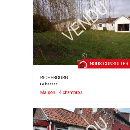
NOUS CONSULTER
RICHEBOURG
La bassee
Maison
|
4 chambres