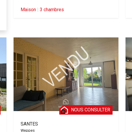
Maison
|
3 chambres
NOUS CONSULTER
SANTES
Weppes