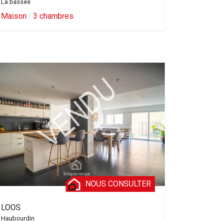
La bassee
Maison
|
3 chambres
NOUS CONSULTER
LOOS
Haubourdin