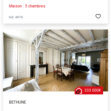
Maison
|
5 chambres
Réf. ARTN
333 000€
BETHUNE