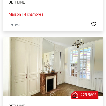
BETHUNE
Maison
|
4 chambres
Réf. AVJI
229 950€