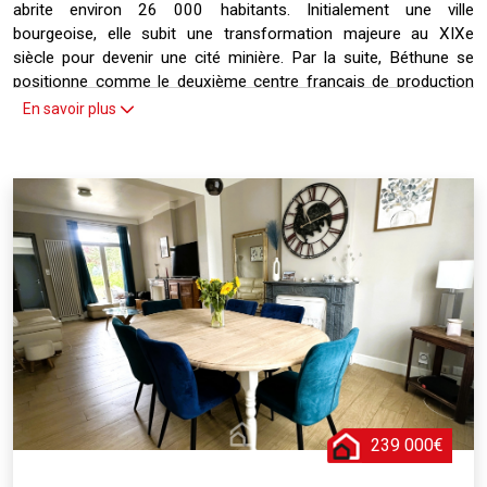
abrite environ 26 000 habitants. Initialement une ville
bourgeoise, elle subit une transformation majeure au XIXe
siècle pour devenir une cité minière. Par la suite, Béthune se
positionne comme le deuxième centre français de production
de pneumatiques après Clermont-Ferrand. La ville est
En savoir plus
également le siège d'un important groupe agro-alimentaire, Mc
Cain. Dotée d'un riche patrimoine architectural, Béthune est fière
de son beffroi érigé en 1388, classé monument historique et
inscrit au patrimoine mondial de l'UNESCO. D'autres édifices
notables tels que la tour Saint-Ignace et l'église Saint-Vaast
contribuent à la richesse culturelle de la commune.
239 000€