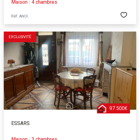
Maison
|
4 chambres
Réf. ANOI
EXCLUSIVITÉ
97 500€
ESSARS
Maison
|
3 chambres