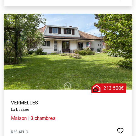
213 500€
VERMELLES
La bassee
Maison
|
3 chambres
Réf. APUO