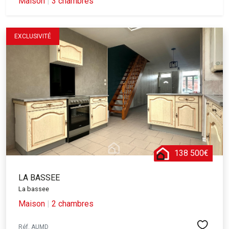
Maison
|
3 chambres
EXCLUSIVITÉ
138 500€
LA BASSEE
La bassee
Maison
|
2 chambres
Réf. AUMD