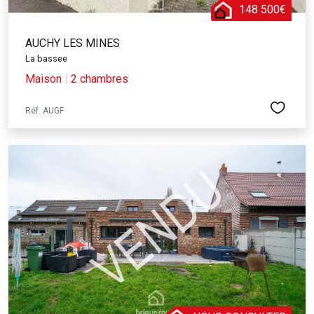
148 500€
AUCHY LES MINES
La bassee
Maison
|
2 chambres
Réf. AUGF