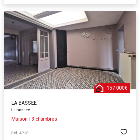
157 000€
LA BASSEE
La bassee
Maison
|
3 chambres
Réf. APHP