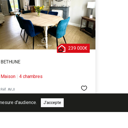
239 000€
BETHUNE
Maison
|
4 chambres
Réf. AVJI
e mesure d'audience.
J'accepte