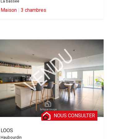
La bassee
Maison
|
3 chambres
NOUS CONSULTER
LOOS
Haubourdin