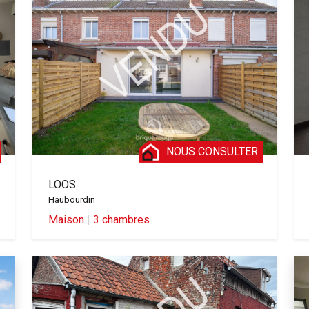
NOUS CONSULTER
LOOS
Haubourdin
Maison
|
3 chambres