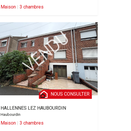
Maison
|
3 chambres
NOUS CONSULTER
HALLENNES LEZ HAUBOURDIN
Haubourdin
Maison
|
3 chambres