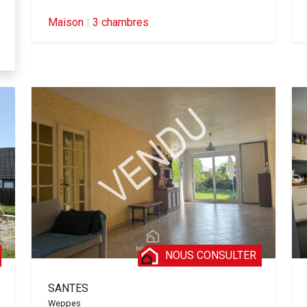
Maison
|
3 chambres
NOUS CONSULTER
SANTES
Weppes