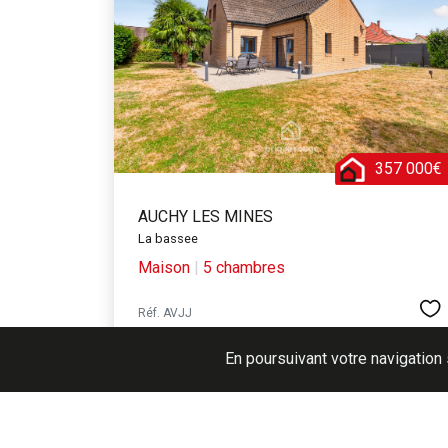
357 000€
AUCHY LES MINES
La bassee
Maison
|
5 chambres
Réf. AVJJ
En poursuivant votre navigation 