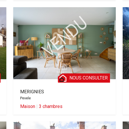
NOUS CONSULTER
MERIGNIES
Pevele
Maison
|
3 chambres