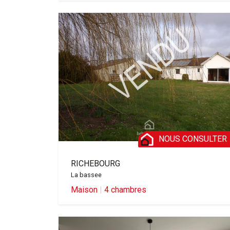
NOUS CONSULTER
RICHEBOURG
La bassee
Maison
|
4 chambres