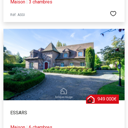
Maison
|
3 chambres
Réf. ASGI
949 000€
ESSARS
Maison
|
6 chambres