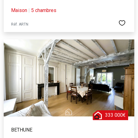
Maison
|
5 chambres
Réf. ARTN
333 000€
BETHUNE