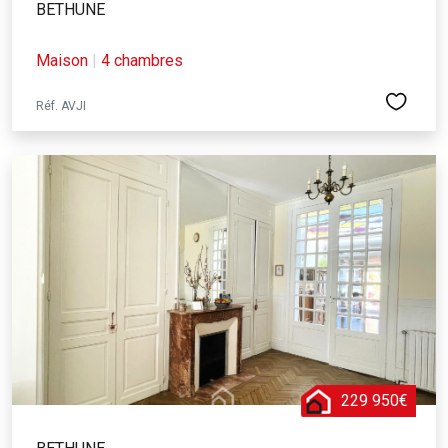
BETHUNE
Maison
|
4 chambres
Réf. AVJI
229 950€