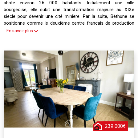
abrite environ 26 000 habitants. Initialement une ville
bourgeoise, elle subit une transformation majeure au XIXe
siècle pour devenir une cité minière. Par la suite, Béthune se
positionne comme le deuxième centre français de production
de pneumatiques après Clermont-Ferrand. La ville est
En savoir plus
également le siège d'un important groupe agro-alimentaire, Mc
Cain. Dotée d'un riche patrimoine architectural, Béthune est fière
de son beffroi érigé en 1388, classé monument historique et
inscrit au patrimoine mondial de l'UNESCO. D'autres édifices
notables tels que la tour Saint-Ignace et l'église Saint-Vaast
contribuent à la richesse culturelle de la commune.
239 000€