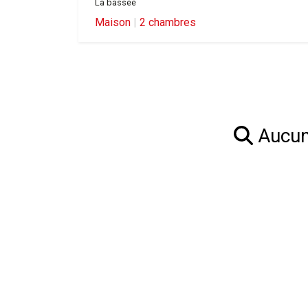
La bassee
Maison
|
2 chambres
Aucun 
Acheter une Maison