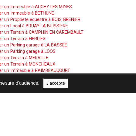
er un Immeuble à AUCHY LES MINES
er un Immeuble à BETHUNE
r un Propriete equestre à BOIS GRENIER
er un Local à BRUAY LA BUISSIERE
er un Terrain à CAMPHIN EN CAREMBAULT
r un Terrain à HERLIES
er un Parking garage à LA BASSEE
er un Parking garage à LOOS
r un Terrain à MERVILLE
er un Terrain à MONCHEAUX
er un Immeuble à RAIMBEAUCOURT
r un Terrain à SAILLY SUR LA LYS
e mesure d'audience.
er un Immeuble à WAVRIN
J'accepte