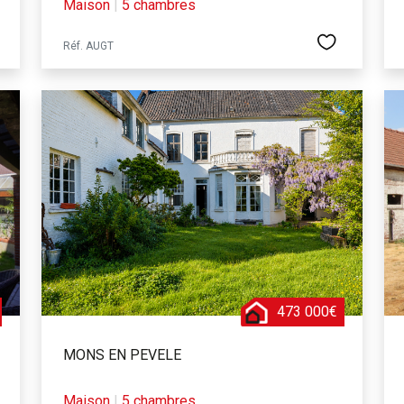
Maison
|
5 chambres
Réf. AUGT
473 000€
MONS EN PEVELE
Maison
|
5 chambres