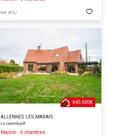
Réf. ATSJ
645 000€
ALLENNES LES MARAIS
Le carembault
Maison
|
6 chambres