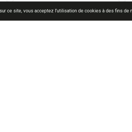
Réf. ARTN
sur ce site, vous acceptez l’utilisation de cookies à des fins d
SUIVEZ-NOUS !
ivre notre actualité en temps réel et ne pas manquer nos derni