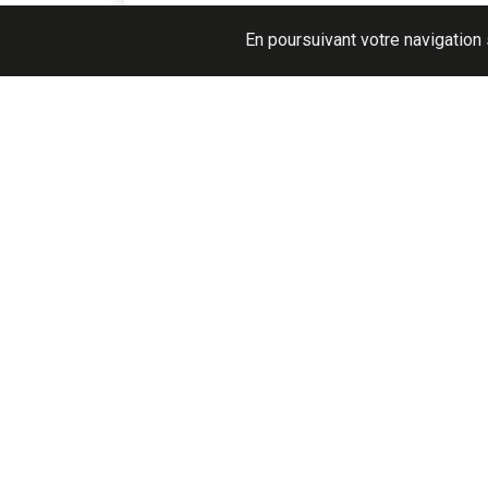
Réf. ASFB
En poursuivant votre navigation 
Rejoignez-nos réseaux sociaux pour su