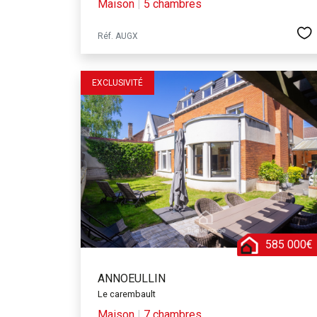
Maison
|
5 chambres
Réf. AUGX
EXCLUSIVITÉ
585 000€
ANNOEULLIN
Le carembault
Maison
|
7 chambres