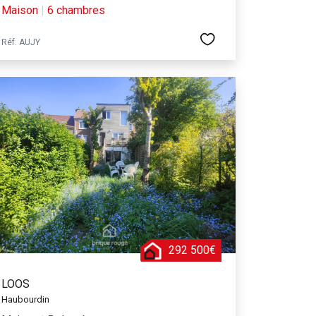
Maison
|
6 chambres
Réf. AUJY
292 500€
LOOS
Haubourdin