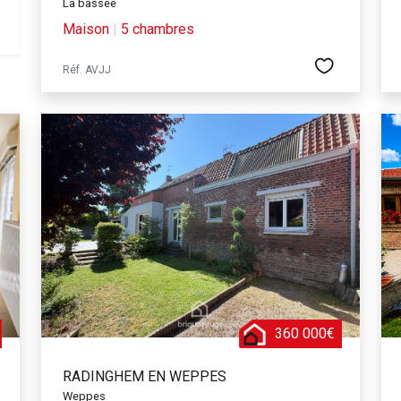
La bassee
Maison
|
5 chambres
Réf. AVJJ
360 000€
RADINGHEM EN WEPPES
Weppes