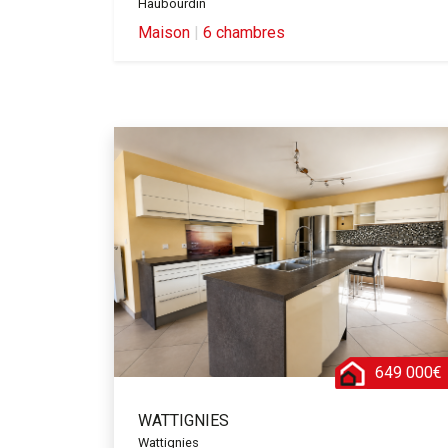
Haubourdin
Maison
|
6 chambres
649 000€
WATTIGNIES
Wattignies