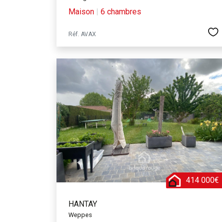
Maison
|
6 chambres
Réf. AVAX
414 000€
HANTAY
Weppes