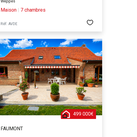
Weppes
Maison
|
7 chambres
Réf. AVDE
499 000€
FAUMONT