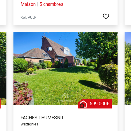
Maison
|
5 chambres
Réf. AULP
599 000€
FACHES THUMESNIL
Wattignies