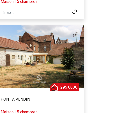
Maison
|
5 chambres
Réf. AUEU
295 000€
PONT A VENDIN
Maison
|
5 chambres