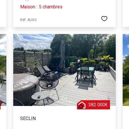
Maison
|
5 chambres
Réf. AUXO
382 000€
SECLIN