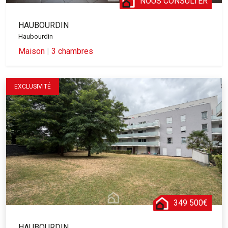
NOUS CONSULTER
HAUBOURDIN
Haubourdin
Maison
|
3 chambres
EXCLUSIVITÉ
349 500€
HAUBOURDIN