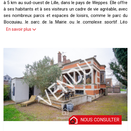
à 5 km au sud-ouest de Lille, dans le pays de Weppes. Elle offre
à ses habitants et à ses visiteurs un cadre de vie agréable, avec
ses nombreux parcs et espaces de loisirs, comme le parc du
Bocquiau, le parc de la Mairie ou le complexe sportif Léo
Lagrange. Haubourdin dispose également d'un riche patrimoine
En savoir plus
culturel, avec sa médiathèque, son cinéma, son théâtre et son
école de musique. La commune organise tout au long de
l'année des événements festifs et conviviaux, comme les Fêtes
du P'tit Belgique, le carnaval, la fête de la rentrée culturelle ou
les journées du patrimoine. Haubourdin est une destination
attrayante pour tous ceux qui cherchent à profiter d'une
ambiance unique, entre tradition et modernité.
NOUS CONSULTER