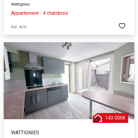
Wattignies
Appartement
|
4 chambres
Réf. AUYI
143 000€
WATTIGNIES