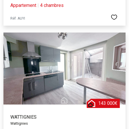
Appartement
|
4 chambres
Réf. AUYI
143 000€
WATTIGNIES
Wattignies