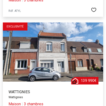
Maison
|
3 chambres
Réf. ATYL
EXCLUSIVITÉ
139 990€
WATTIGNIES
Wattignies
Maison
|
3 chambres