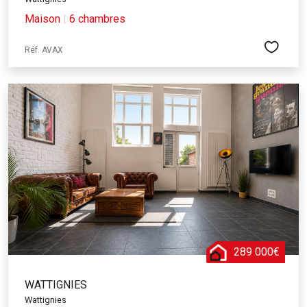
Acheter sur Wattignies, c’est investir dans un bien immobilier de
Maison
|
6 chambres
qualité, dans une ville en plein développement, qui saura vous
séduire par son charme et son dynamisme.
Réf. AVAX
289 000€
WATTIGNIES
Wattignies