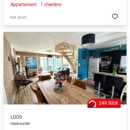
Appartement
|
1 chambre
Réf. AUVF
249 500€
LOOS
Haubourdin