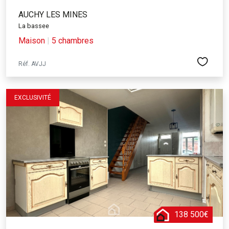
AUCHY LES MINES
La bassee
Maison
|
5 chambres
Réf. AVJJ
EXCLUSIVITÉ
138 500€