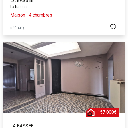
LA BASSEE
La bassee
Maison
|
4 chambres
Réf. ATQT
157 000€
LA BASSEE