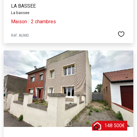
LA BASSEE
La bassee
Maison
|
2 chambres
Réf. AUMD
148 500€