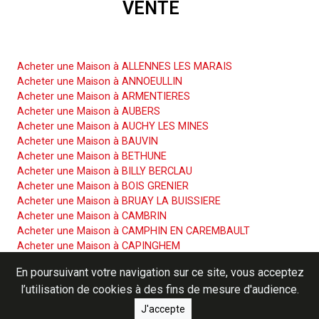
VENTE
Acheter une Maison
Acheter une Maison à ALLENNES LES MARAIS
Acheter une Maison à ANNOEULLIN
Acheter une Maison à ARMENTIERES
Acheter une Maison à AUBERS
Acheter une Maison à AUCHY LES MINES
Acheter une Maison à BAUVIN
Acheter une Maison à BETHUNE
Acheter une Maison à BILLY BERCLAU
Acheter une Maison à BOIS GRENIER
Acheter une Maison à BRUAY LA BUISSIERE
Acheter une Maison à CAMBRIN
Acheter une Maison à CAMPHIN EN CAREMBAULT
Acheter une Maison à CAPINGHEM
Acheter une Maison à CARNIN
En poursuivant votre navigation sur ce site, vous acceptez
Acheter une Maison à CARVIN
l’utilisation de cookies à des fins de mesure d'audience.
Acheter une Maison à COURCELLES LES LENS
Acheter une Maison à CUINCHY
J'accepte