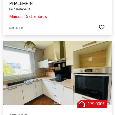
PHALEMPIN
Le carembault
Maison
|
5 chambres
Réf. ASFB
179 000€