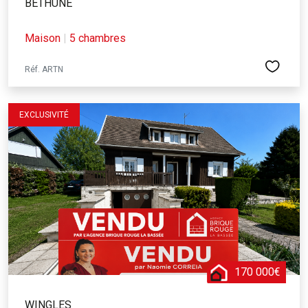
BETHUNE
Maison
|
5 chambres
Réf. ARTN
EXCLUSIVITÉ
170 000€
WINGLES