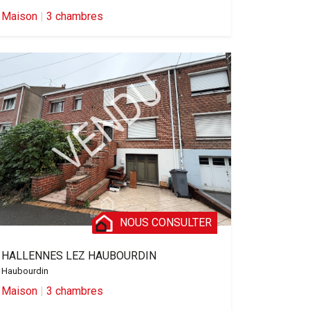
Maison
|
3 chambres
NOUS CONSULTER
HALLENNES LEZ HAUBOURDIN
Haubourdin
Maison
|
3 chambres