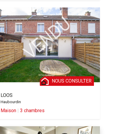
NOUS CONSULTER
LOOS
Haubourdin
Maison
|
3 chambres