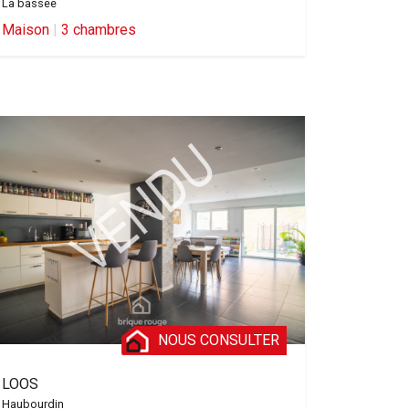
La bassee
Maison
|
3 chambres
NOUS CONSULTER
LOOS
Haubourdin