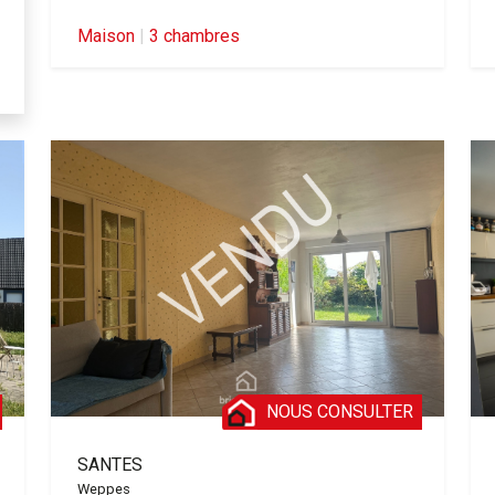
Maison
|
3 chambres
NOUS CONSULTER
SANTES
Weppes