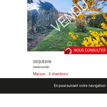
NOUS CONSULTER
SEQUEDIN
Haubourdin
Maison
|
4 chambres
En poursuivant votre navigation 