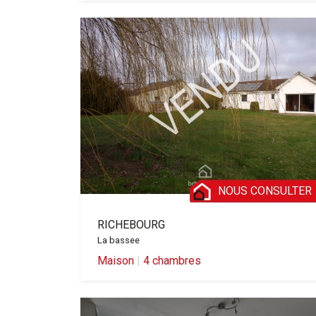
NOUS CONSULTER
RICHEBOURG
La bassee
Maison
|
4 chambres