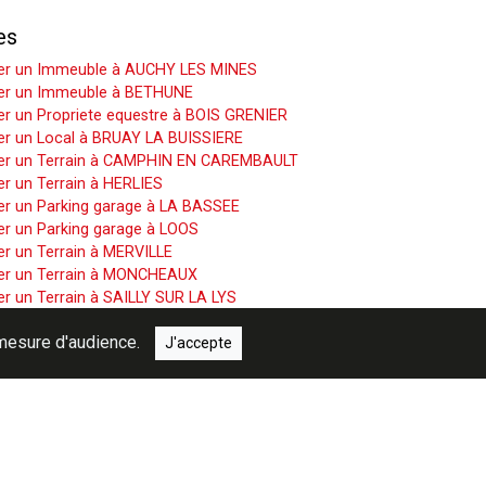
es
er un Immeuble à AUCHY LES MINES
er un Immeuble à BETHUNE
r un Propriete equestre à BOIS GRENIER
er un Local à BRUAY LA BUISSIERE
er un Terrain à CAMPHIN EN CAREMBAULT
r un Terrain à HERLIES
er un Parking garage à LA BASSEE
er un Parking garage à LOOS
r un Terrain à MERVILLE
er un Terrain à MONCHEAUX
r un Terrain à SAILLY SUR LA LYS
er un Immeuble à WAVRIN
e mesure d'audience.
J'accepte