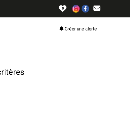
0
Créer une alerte
ritères