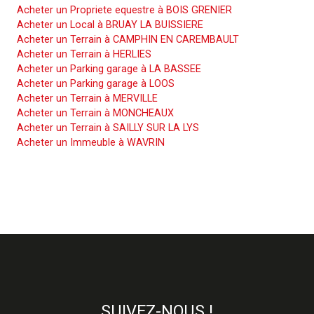
Acheter un Propriete equestre à BOIS GRENIER
Acheter un Local à BRUAY LA BUISSIERE
Acheter un Terrain à CAMPHIN EN CAREMBAULT
Acheter un Terrain à HERLIES
Acheter un Parking garage à LA BASSEE
Acheter un Parking garage à LOOS
Acheter un Terrain à MERVILLE
Acheter un Terrain à MONCHEAUX
Acheter un Terrain à SAILLY SUR LA LYS
Acheter un Immeuble à WAVRIN
SUIVEZ-NOUS !