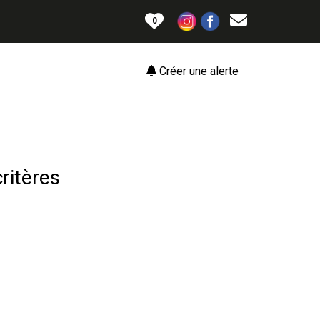
0
Créer une alerte
ritères