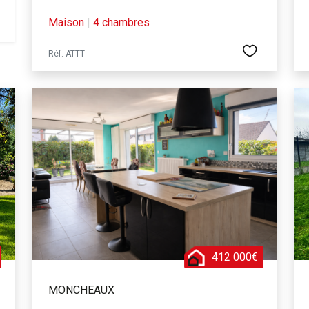
Maison
|
4 chambres
Réf. ATTT
412 000€
MONCHEAUX