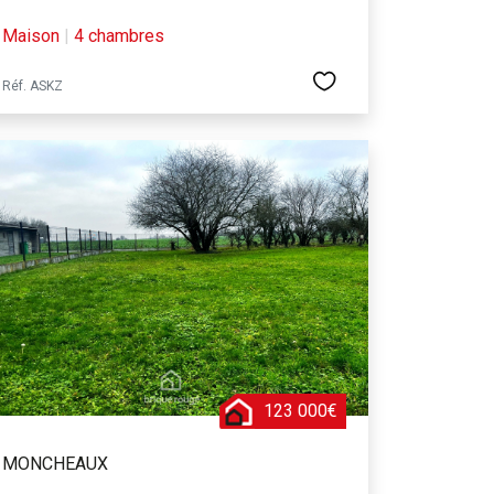
Maison
|
4 chambres
Réf. ASKZ
123 000€
MONCHEAUX