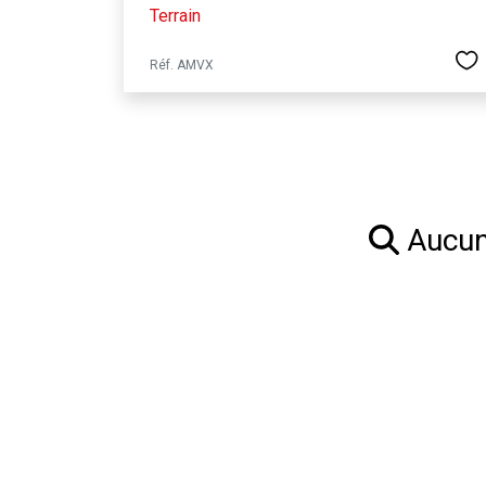
Terrain
Réf. AMVX
Aucun 