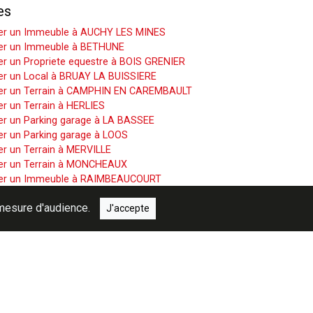
es
er un Immeuble à AUCHY LES MINES
er un Immeuble à BETHUNE
r un Propriete equestre à BOIS GRENIER
er un Local à BRUAY LA BUISSIERE
er un Terrain à CAMPHIN EN CAREMBAULT
r un Terrain à HERLIES
er un Parking garage à LA BASSEE
er un Parking garage à LOOS
r un Terrain à MERVILLE
er un Terrain à MONCHEAUX
er un Immeuble à RAIMBEAUCOURT
r un Terrain à SAILLY SUR LA LYS
e mesure d'audience.
er un Immeuble à WAVRIN
J'accepte