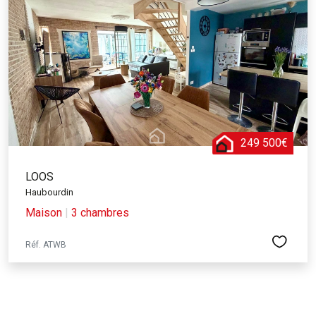
249 500€
LOOS
Haubourdin
Maison
|
3 chambres
Réf. ATWB