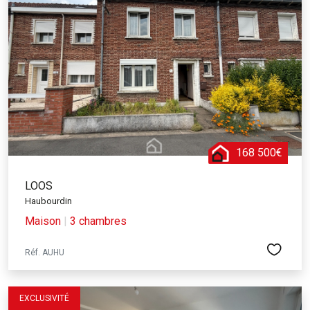
168 500€
LOOS
Haubourdin
Maison
|
3 chambres
Réf. AUHU
EXCLUSIVITÉ