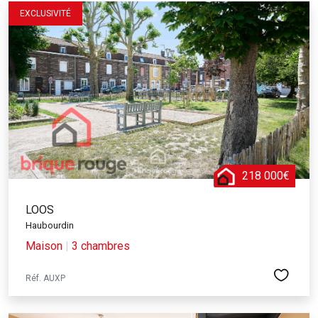
EXCLUSIVITÉ
218 000€
LOOS
Haubourdin
Maison
|
3 chambres
Réf. AUXP