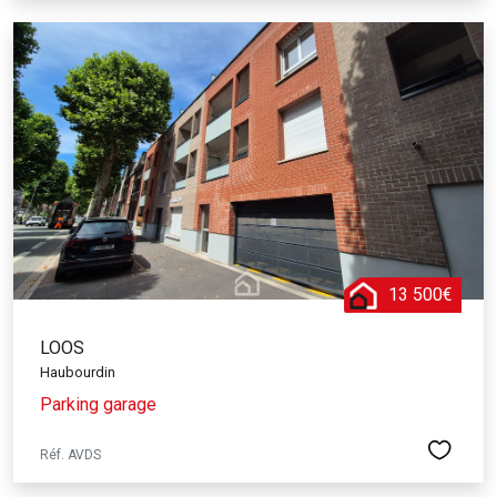
13 500€
LOOS
Haubourdin
Parking garage
Réf. AVDS