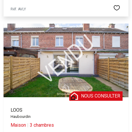
Réf. AVLY
NOUS CONSULTER
LOOS
Haubourdin
Maison
|
3 chambres