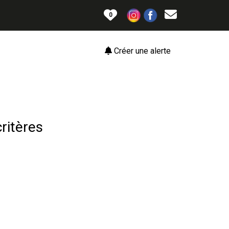
0
Créer une alerte
ritères