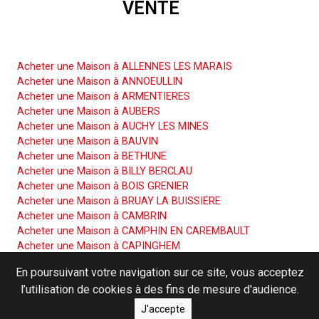
VENTE
Acheter une Maison
Acheter une Maison à ALLENNES LES MARAIS
Acheter une Maison à ANNOEULLIN
Acheter une Maison à ARMENTIERES
Acheter une Maison à AUBERS
Acheter une Maison à AUCHY LES MINES
Acheter une Maison à BAUVIN
Acheter une Maison à BETHUNE
Acheter une Maison à BILLY BERCLAU
Acheter une Maison à BOIS GRENIER
Acheter une Maison à BRUAY LA BUISSIERE
Acheter une Maison à CAMBRIN
Acheter une Maison à CAMPHIN EN CAREMBAULT
Acheter une Maison à CAPINGHEM
Acheter une Maison à CARNIN
En poursuivant votre navigation sur ce site, vous acceptez
Acheter une Maison à CARVIN
l’utilisation de cookies à des fins de mesure d'audience.
Acheter une Maison à COURCELLES LES LENS
Acheter une Maison à CUINCHY
J'accepte