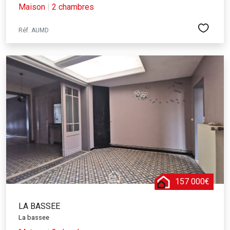
Maison
|
2 chambres
Réf. AUMD
157 000€
LA BASSEE
La bassee