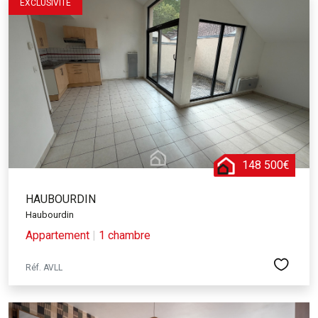
EXCLUSIVITÉ
148 500€
HAUBOURDIN
Haubourdin
Appartement
|
1 chambre
Réf. AVLL