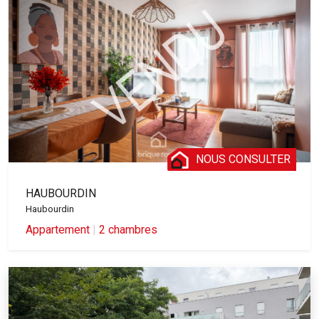
NOUS CONSULTER
HAUBOURDIN
Haubourdin
Appartement
|
2 chambres