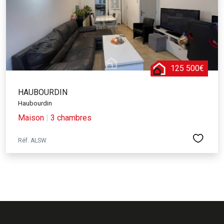
125 500€
HAUBOURDIN
Haubourdin
Maison
|
3 chambres
Réf. ALSW