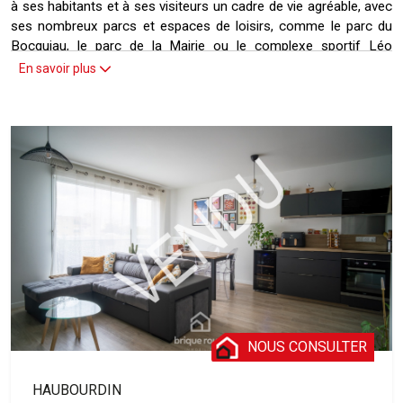
à ses habitants et à ses visiteurs un cadre de vie agréable, avec
ses nombreux parcs et espaces de loisirs, comme le parc du
Bocquiau, le parc de la Mairie ou le complexe sportif Léo
Lagrange. Haubourdin dispose également d'un riche patrimoine
En savoir plus
culturel, avec sa médiathèque, son cinéma, son théâtre et son
école de musique. La commune organise tout au long de
l'année des événements festifs et conviviaux, comme les Fêtes
du P'tit Belgique, le carnaval, la fête de la rentrée culturelle ou
les journées du patrimoine. Haubourdin est une destination
attrayante pour tous ceux qui cherchent à profiter d'une
ambiance unique, entre tradition et modernité.
NOUS CONSULTER
HAUBOURDIN