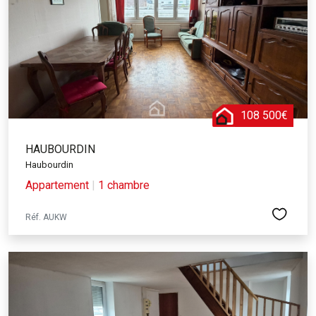
108 500€
HAUBOURDIN
Haubourdin
Appartement
|
1 chambre
Réf. AUKW