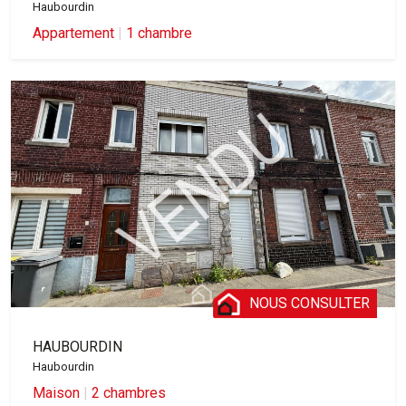
Haubourdin
Appartement
|
1 chambre
NOUS CONSULTER
HAUBOURDIN
Haubourdin
Maison
|
2 chambres