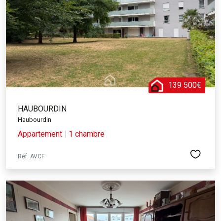
139 500€
HAUBOURDIN
Haubourdin
Appartement
|
1 chambre
Réf. AVCF