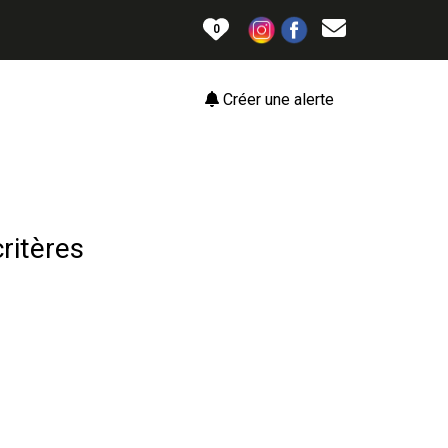
0
Créer une alerte
ritères