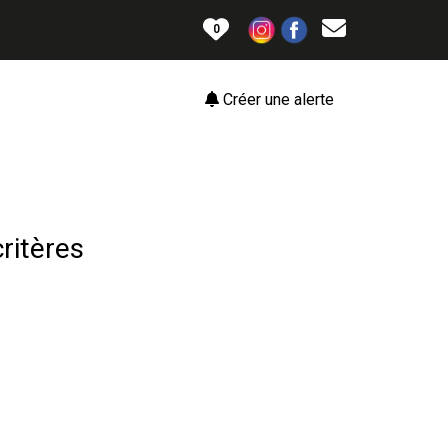
0
Créer une alerte
ritères