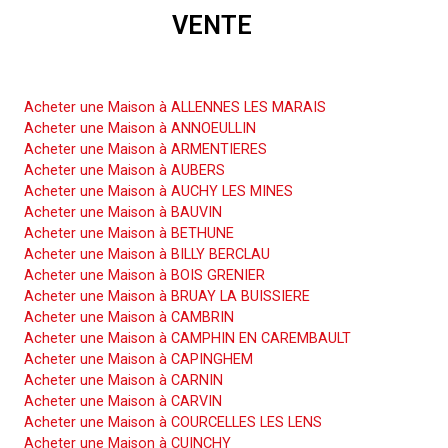
opportunités professionnelles, culturelles et touristiques.
VENTE
Acheter sur Wattignies, c’est investir dans un bien immobilier de
qualité, dans une ville en plein développement, qui saura vous
Acheter une Maison
séduire par son charme et son dynamisme.
Acheter une Maison à ALLENNES LES MARAIS
Acheter une Maison à ANNOEULLIN
Acheter une Maison à ARMENTIERES
Acheter une Maison à AUBERS
Acheter une Maison à AUCHY LES MINES
Acheter une Maison à BAUVIN
Acheter une Maison à BETHUNE
Acheter une Maison à BILLY BERCLAU
Acheter une Maison à BOIS GRENIER
Acheter une Maison à BRUAY LA BUISSIERE
Acheter une Maison à CAMBRIN
Acheter une Maison à CAMPHIN EN CAREMBAULT
Acheter une Maison à CAPINGHEM
Acheter une Maison à CARNIN
Acheter une Maison à CARVIN
Acheter une Maison à COURCELLES LES LENS
Acheter une Maison à CUINCHY