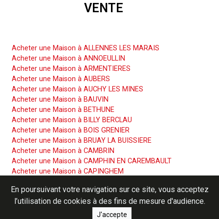
VENTE
Acheter une Maison
Acheter une Maison à ALLENNES LES MARAIS
Acheter une Maison à ANNOEULLIN
Acheter une Maison à ARMENTIERES
Acheter une Maison à AUBERS
Acheter une Maison à AUCHY LES MINES
Acheter une Maison à BAUVIN
Acheter une Maison à BETHUNE
Acheter une Maison à BILLY BERCLAU
Acheter une Maison à BOIS GRENIER
Acheter une Maison à BRUAY LA BUISSIERE
Acheter une Maison à CAMBRIN
Acheter une Maison à CAMPHIN EN CAREMBAULT
Acheter une Maison à CAPINGHEM
Acheter une Maison à CARNIN
En poursuivant votre navigation sur ce site, vous acceptez
Acheter une Maison à CARVIN
l’utilisation de cookies à des fins de mesure d'audience.
Acheter une Maison à COURCELLES LES LENS
Acheter une Maison à CUINCHY
J'accepte